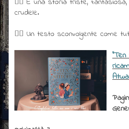
👍🏻 É una storia triste, fantasiosa,
crudele.
👍🏻 Un testo sconvolgente come tutti g
"Ten 
ricam
Atwa
Pagin
Gene