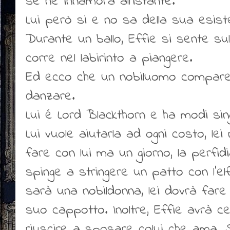
se ne innamora all’istante.
Lui però si e no sa della sua esist
Durante un ballo, Effie si sente sul
corre nel labirinto a piangere.
Ed ecco che un nobiluomo compare d
danzare.
Lui é Lord Blackthorn e ha modi singo
Lui vuole aiutarla ad ogni costo, lei
fare con lui ma un giorno, la perfid
spinge a stringere un patto con l’elf
sarà una nobildonna, lei dovrà fare
suo cappotto. Inoltre, Effie avrà c
riuscire a sposare colui che ama. S