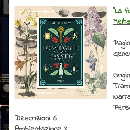
"La f
Meih
Pagi
Gene
Origin
Tram
Narr
Perso
Descrizioni 6
Ambientazione 8