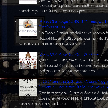
Alla Book Challenge dell'anno scors
partecipato più di cento lettori e da
insistito per un terzo giro, ecco pro...
Book Challenge 2018: il Torneo dei Le
Professionisti
La Book Challenge dell'anno scorso è
successone, motivo per cui ho deciso
di nuovo, ma con una nuova veste. Il ...
Book Challenge 2022 - Iscrizioni -
C'era una volta, tanti anni fa ... è co
le fiabe ed è così che faremo anche 
nel passato, torniamo indietro ...
I 100 libri che tutti dovrebbero legg
Lettori di Toglietemi tutto, ma non i m
Per la rubrica: Ci sono decine di list
libri che devono essere assolutament
una volta nella vita. Liste...