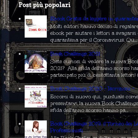
Post più popolari
Ebook Gratis da leggere in quarante
Molti editori hanno deciso di regalar
ebook per aiutare i lettori a svagarsi
quarantena per il Coronavirus. Qu...
Book Challenge 2021
Siete curiosi di vedere la nuova Boo
2021? Alla sfida dell'anno scorso h
partecipato più di centottanta lettori! C
Book Challenge 2020 - Iscrizioni -
Eccomi di nuovo qui, puntuale come
presentarvi la nuova Book Challenge
sfida dell'anno scorso hanno pa...
Book Challenge 2019: il Torneo dei Le
Professionisti