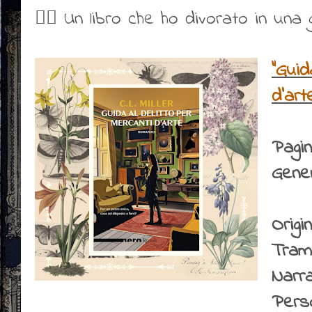
👍🏻 Un libro che ho divorato in una 
"Guid
d'arte
Pagi
Gener
Origin
Tram
Narr
Pers