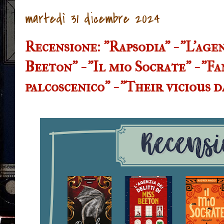
martedì 31 dicembre 2024
Recensione: "Rapsodia" - "L'agen
Beeton" - "Il mio Socrate" - "F
palcoscenico" - "Their vicious 