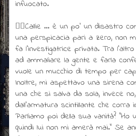
infuocato.
👎🏻Callie ... è un po' un disastro 
una perspicacia pari a zero, non m
fa l'investigatrice privata. Tra l'altro
ad ammaliare la gente e farla confes
vuole un mucchio di tempo per capir
Inoltre, mi aspettavo una sirena co
una che si salva da sola, invece no,
dall'armatura scintillante che corra
Parliamo poi della sua vanità? "H
quindi lui non mi amerà mai." Se a