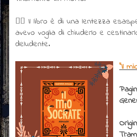
👎🏻 Il libro è di una lentezza esasp
avevo voglia di chiuderlo e cestinar
deludente.
"Il m
Pagi
Gene
Origin
Tram