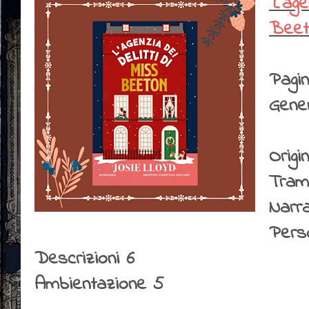
"L'ag
Beeto
Pagin
Gener
Origin
Tram
Narr
Pers
Descrizioni 6
Ambientazione 5