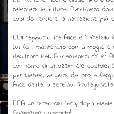
👎🏻 Tutte le ricette disseminate pe
rallentare la lettura. Avrebbero dov
così da rendere la narrazione più s
👎🏻Il rapporto tra Alice e il fratel
Lui fa il mantenuto con la moglie e i fi
Hawthorn Hall. A mantenerli chi è? Ali
con tanto di strozzini alle costole
per Natale, va pure da loro a fargli 
Alice detta lo zerbino. Protagonista
👎🏻A un terzo del libro, dopo blabla 
finalmente un morto!