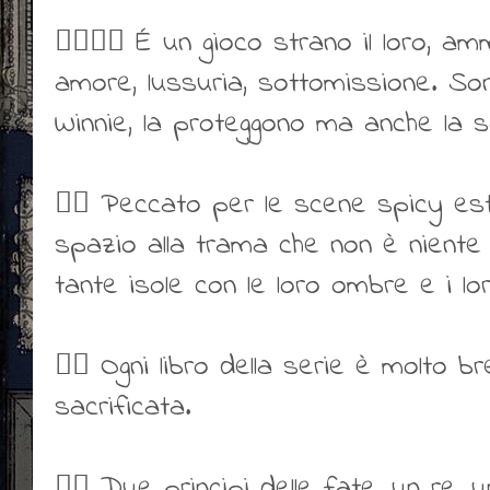
👍🏻👎🏻 É un gioco strano il loro, am
amore, lussuria, sottomissione. Sono
Winnie, la proteggono ma anche la 
👍🏻 Peccato per le scene spicy es
spazio alla trama che non è niente m
tante isole con le loro ombre e i lo
👎🏻 Ogni libro della serie è molto b
sacrificata.
👍🏻 Due principi delle fate, un re,