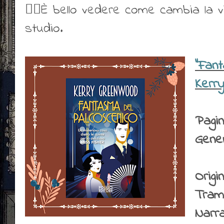
👍🏻È bello vedere come cambia la v
studio.
"Fant
Kerr
Pagi
Gener
Origin
Tram
Narr