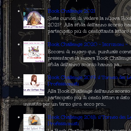
Book Challenge 2021
Siete curiosi di vedere la nuova Boo
2021? Alla sfida dell'anno scorso h
partecipato più di centottanta lettori! C
Book Challenge 2020 - Iscrizioni -
Eccomi di nuovo qui, puntuale come
presentarvi la nuova Book Challenge
sfida dell'anno scorso hanno pa...
Book Challenge 2019: il Torneo dei Le
Professionisti
Alla Book Challenge dell'anno scors
partecipato più di cento lettori e da
insistito per un terzo giro, ecco pro...
Book Challenge 2018: il Torneo dei Le
Professionisti
La Book Challenge dell'anno scorso è