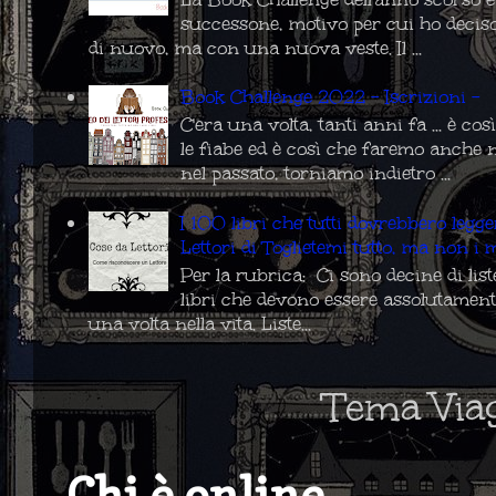
successone, motivo per cui ho deciso
di nuovo, ma con una nuova veste. Il ...
Book Challenge 2022 - Iscrizioni -
C'era una volta, tanti anni fa ... è co
le fiabe ed è così che faremo anche 
nel passato, torniamo indietro ...
I 100 libri che tutti dovrebbero legg
Lettori di Toglietemi tutto, ma non i m
Per la rubrica: Ci sono decine di list
libri che devono essere assolutament
una volta nella vita. Liste...
Tema Via
Chi è online